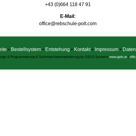
+43 (0)664 118 47 91
E-Mail:
office@rebschule-polt.com
eite
•
Bestellsystem
•
Entstehung
•
Kontakt
•
Impressum
•
Daten
sign & Programmierung & Suchmaschinenoptimierung by GELO Systems
www.gelo.at
|
offi