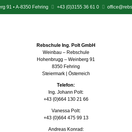
rg 91 • A-8350 Fehring
+43 (0)3155 36 61 0
office@rebs
Rebschule Ing. Polt GmbH
Weinbau – Rebschule
Hohenbrugg – Weinberg 91
8350 Fehring
Steiermark | Österreich
Telefon:
Ing. Johann Polt:
+43 (0)664 130 21 66
Vanessa Polt:
+43 (0)664 475 99 13
Andreas Konrad: