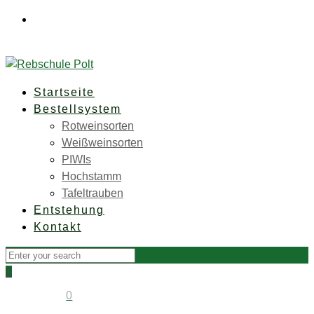
Rebschule Polt • Weinberg 91 • A-8350 Fehring
+43
(0)3155 36 61 0
office@rebschule-polt.com
Startseite
Bestellsystem
Rotweinsorten
Weißweinsorten
PIWIs
Hochstamm
Tafeltrauben
Entstehung
Kontakt
0
0