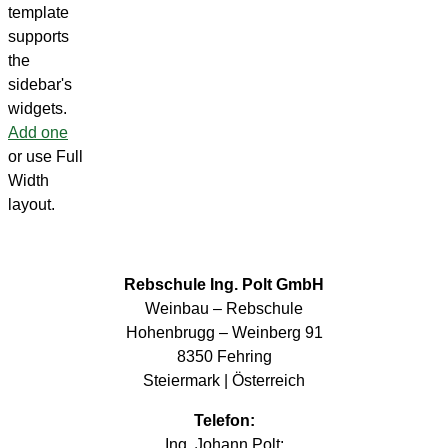
template
supports
the
sidebar's
widgets.
Add one
or use Full
Width
layout.
Rebschule Ing. Polt GmbH
Weinbau – Rebschule
Hohenbrugg – Weinberg 91
8350 Fehring
Steiermark | Österreich
Telefon:
Ing. Johann Polt: