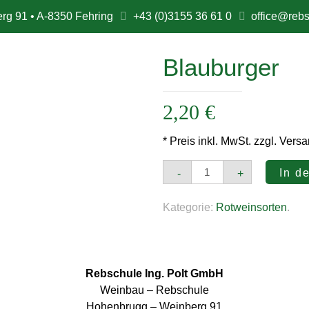
rg 91 • A-8350 Fehring
+43 (0)3155 36 61 0
office@rebs
Blauburger
2,20
€
* Preis inkl. MwSt. zzgl. Vers
Blauburger
In d
-
+
Menge
Kategorie:
Rotweinsorten
.
Rebschule Ing. Polt GmbH
Weinbau – Rebschule
Hohenbrugg – Weinberg 91