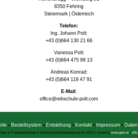
8350 Fehring
Steiermark | Österreich
Telefon:
Ing. Johann Polt:
+43 (0)664 130 21 66
Vanessa Polt:
+43 (0)664 475 99 13
Andreas Konrad:
+43 (0)664 118 47 91
E-Mail:
office@rebschule-polt.com
eite
•
Bestellsystem
•
Entstehung
•
Kontakt
•
Impressum
•
Daten
sign & Programmierung & Suchmaschinenoptimierung by GELO Systems
www.gelo.at
|
offi