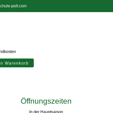
chule-polt.com
andkosten
en Warenkorb
Öffnungszeiten
In der Hauptsaison