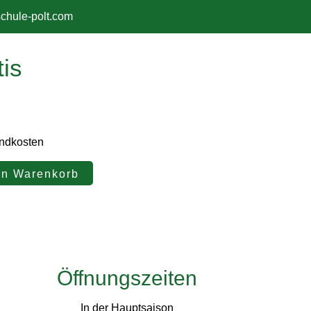
chule-polt.com
is
andkosten
en Warenkorb
Öffnungszeiten
In der Hauptsaison