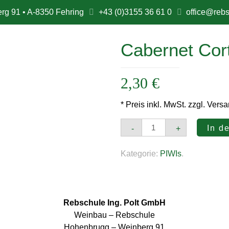
rg 91 • A-8350 Fehring
+43 (0)3155 36 61 0
office@rebs
Cabernet Cort
2,30
€
* Preis inkl. MwSt. zzgl. Vers
Cabernet
In d
-
+
Cortis
Menge
Kategorie:
PIWIs
.
Rebschule Ing. Polt GmbH
Weinbau – Rebschule
Hohenbrugg – Weinberg 91