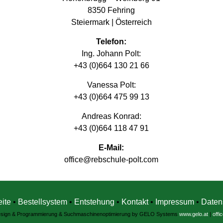
8350 Fehring
Steiermark | Österreich
Telefon:
Ing. Johann Polt:
+43 (0)664 130 21 66
Vanessa Polt:
+43 (0)664 475 99 13
Andreas Konrad:
+43 (0)664 118 47 91
E-Mail:
office@rebschule-polt.com
eite
•
Bestellsystem
•
Entstehung
•
Kontakt
•
Impressum
•
Daten
sign & Programmierung & Suchmaschinenoptimierung by GELO Systems
www.gelo.at
|
offi