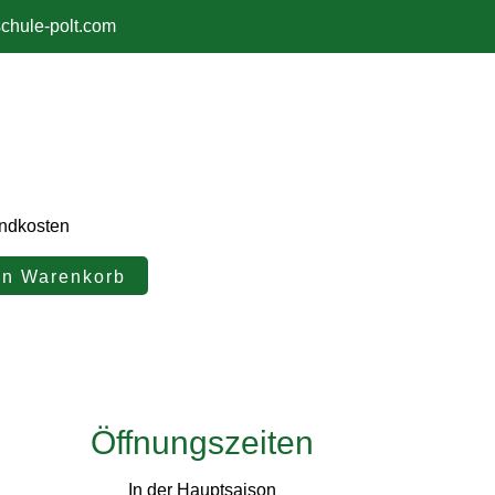
chule-polt.com
andkosten
en Warenkorb
Öffnungszeiten
In der Hauptsaison