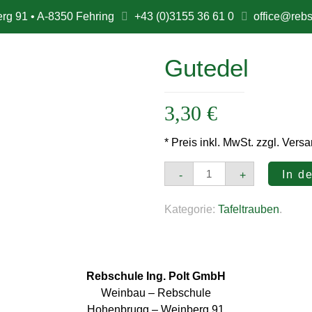
rg 91 • A-8350 Fehring
+43 (0)3155 36 61 0
office@rebs
Gutedel
3,30
€
* Preis inkl. MwSt. zzgl. Vers
Gutedel
In d
-
+
Menge
Kategorie:
Tafeltrauben
.
Rebschule Ing. Polt GmbH
Weinbau – Rebschule
Hohenbrugg – Weinberg 91