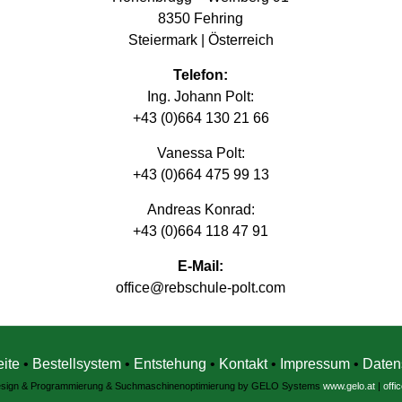
8350 Fehring
Steiermark | Österreich
Telefon:
Ing. Johann Polt:
+43 (0)664 130 21 66
Vanessa Polt:
+43 (0)664 475 99 13
Andreas Konrad:
+43 (0)664 118 47 91
E-Mail:
office@rebschule-polt.com
eite
•
Bestellsystem
•
Entstehung
•
Kontakt
•
Impressum
•
Daten
sign & Programmierung & Suchmaschinenoptimierung by GELO Systems
www.gelo.at
|
offi