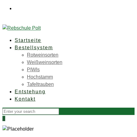
Rebschule Polt • Weinberg 91 • A-8350 Fehring
+43
(0)3155 36 61 0
office@rebschule-polt.com
Startseite
Bestellsystem
Rotweinsorten
Weißweinsorten
PIWIs
Hochstamm
Tafeltrauben
Entstehung
Kontakt
0