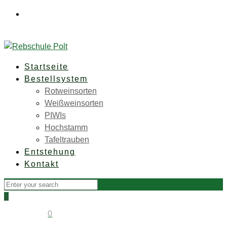
Rebschule Polt • Weinberg 91 • A-8350 Fehring
+43
(0)3155 36 61 0
office@rebschule-polt.com
Startseite
Bestellsystem
Rotweinsorten
Weißweinsorten
PIWIs
Hochstamm
Tafeltrauben
Entstehung
Kontakt
0
0