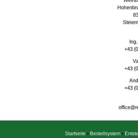
Weinb
Hohenbru
8
Steier
Ing
+43 (
Va
+43 (
And
+43 (
office@r
Startseite
•
Bestellsystem
•
Entst